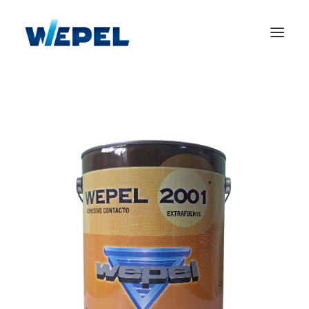
Home
Adhesivos
Construcción
Revestimientos
Otros productos
Empresa
Contacto